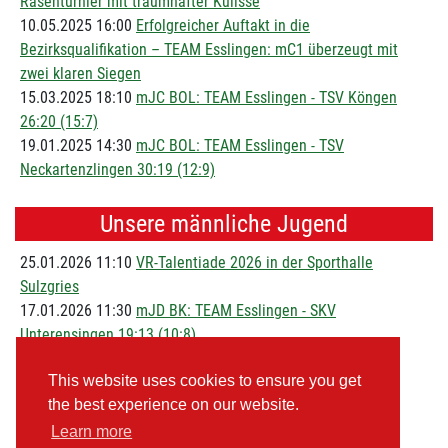
Rasenturnier mit traumhafter Kulisse
10.05.2025 16:00
Erfolgreicher Auftakt in die
Bezirksqualifikation – TEAM Esslingen: mC1 überzeugt mit
zwei klaren Siegen
15.03.2025 18:10
mJC BOL: TEAM Esslingen - TSV Köngen
26:20 (15:7)
19.01.2025 14:30
mJC BOL: TEAM Esslingen - TSV
Neckartenzlingen 30:19 (12:9)
Unsere männliche Jugend
25.01.2026 11:10
VR-Talentiade 2026 in der Sporthalle
Sulzgries
17.01.2026 11:30
mJD BK: TEAM Esslingen - SKV
Unterensingen 19:13 (10:8)
29.12.2025 12:00
Jahresrückblick 2025 der Handball-
This website uses cookies to ensure you get
Superminis
the best experience on our website.
14.12.2025 11:15
mJD BK: JSG Stuttgart Waldau 2 - TEAM
Esslingen 25:38 (9:17)
Learn more