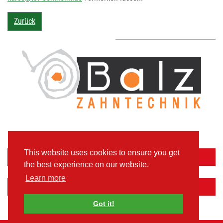
Zurück
This website uses cookies to ensure you get
Aktuelle Spiele
the best experience on our website.
Learn more
Facebook
Got it!